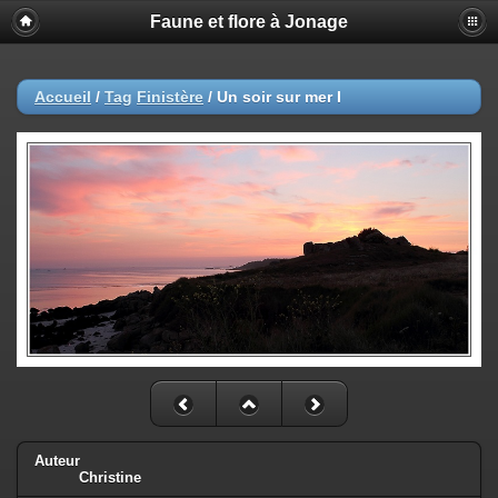
Faune et flore à Jonage
Accueil
/
Tag
Finistère
/
Un soir sur mer I
Auteur
Christine